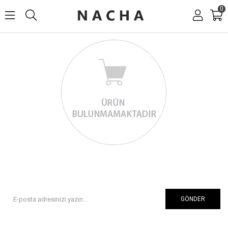
0
GÖNDER