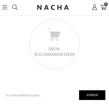
0
GÖNDER