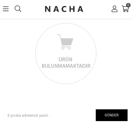
0
GÖNDER