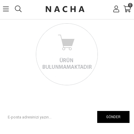
0
GÖNDER