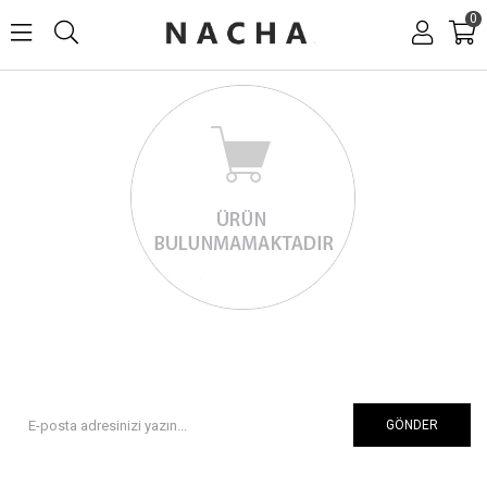
0
GÖNDER