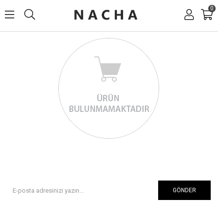
0
GÖNDER