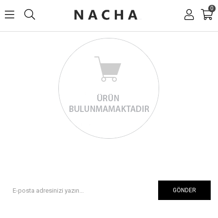
0
GÖNDER