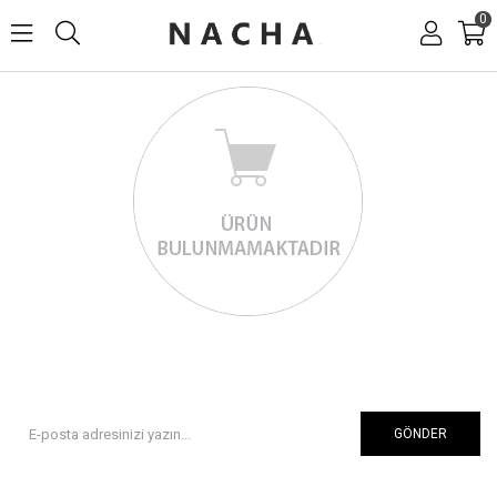
0
GÖNDER