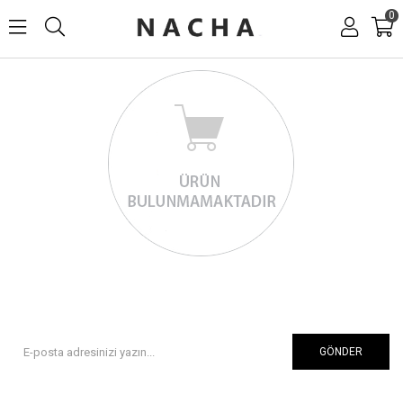
0
GÖNDER