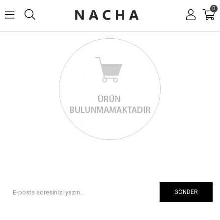
0
GÖNDER