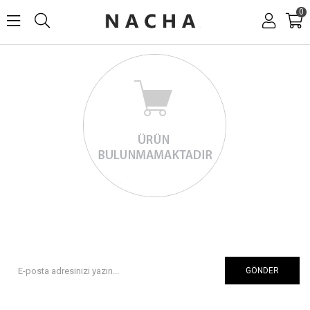
0
GÖNDER