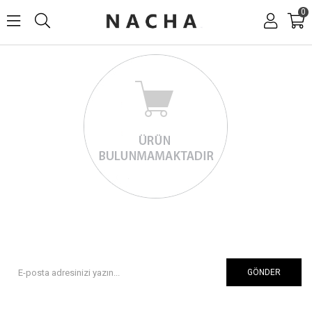
0
GÖNDER