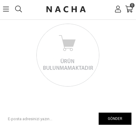
0
GÖNDER