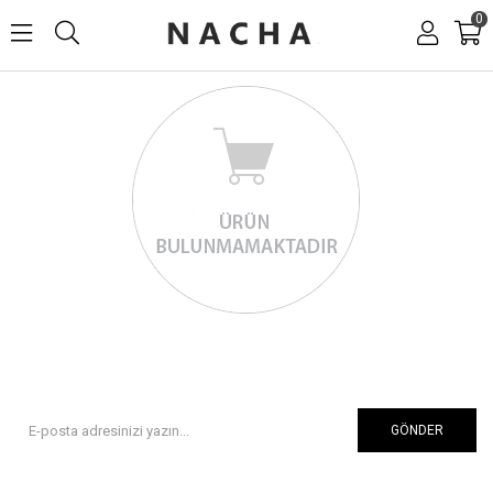
0
GÖNDER