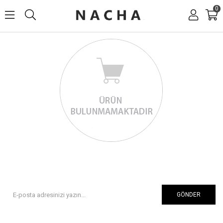
0
GÖNDER