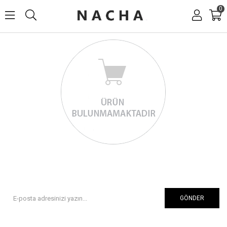
0
GÖNDER