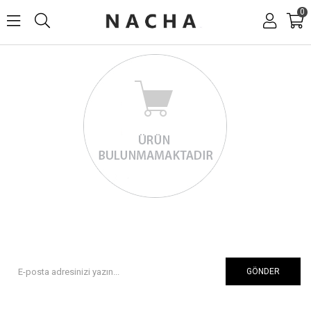
0
GÖNDER