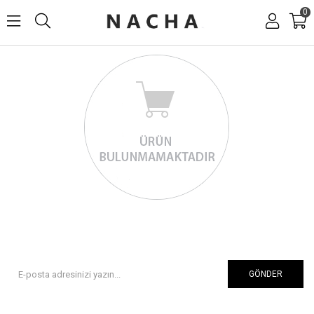
0
GÖNDER