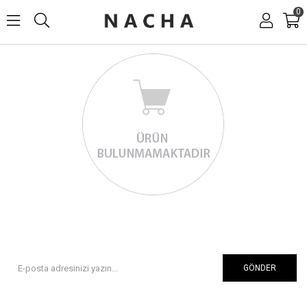
0
GÖNDER