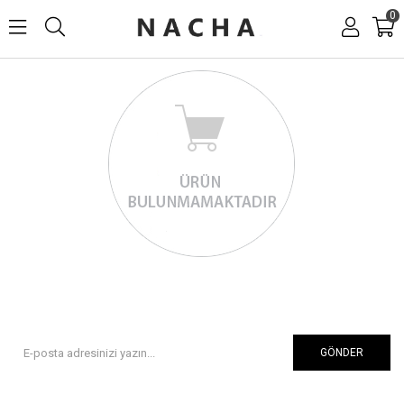
0
GÖNDER