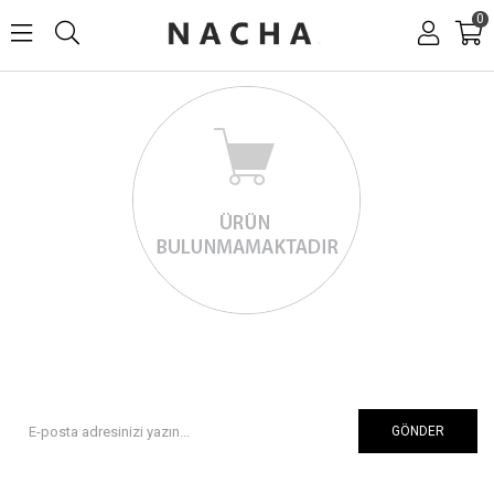
0
GÖNDER