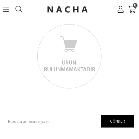
0
GÖNDER