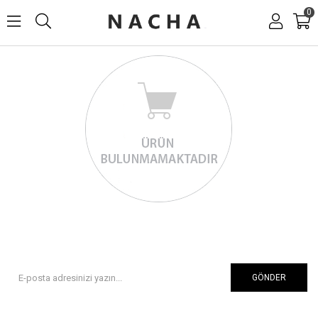
0
GÖNDER