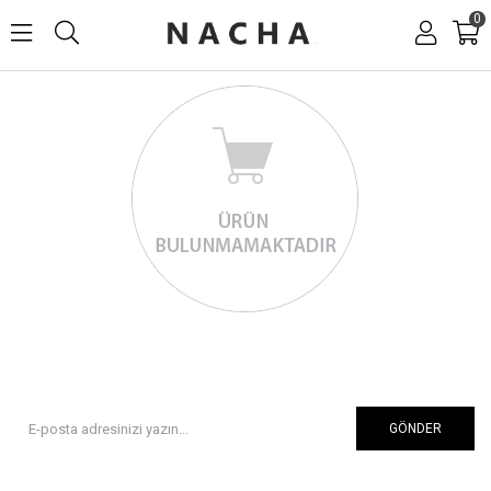
0
GÖNDER