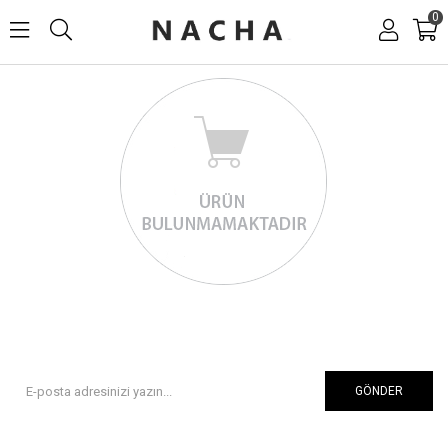
0
GÖNDER