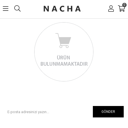
0
GÖNDER