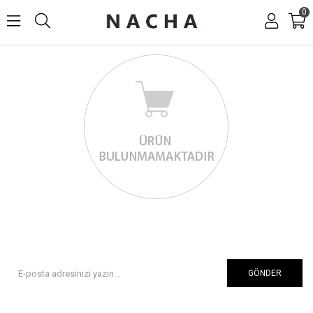
0
GÖNDER