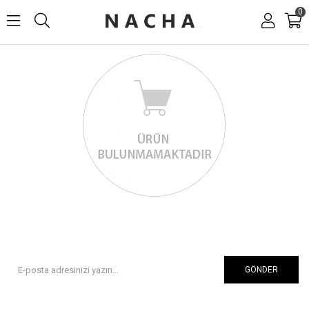
0
GÖNDER