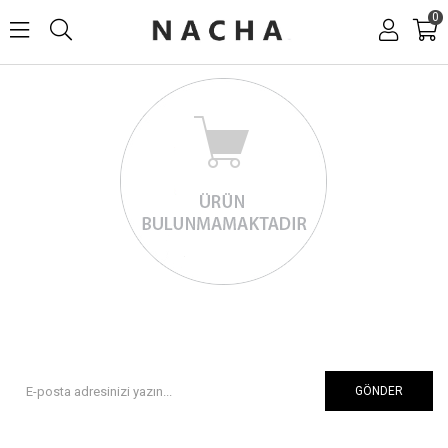
0
GÖNDER