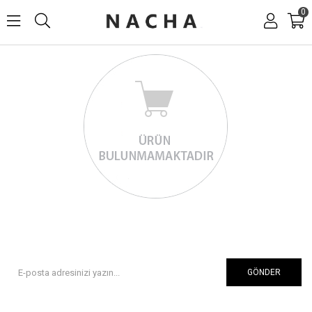
0
GÖNDER