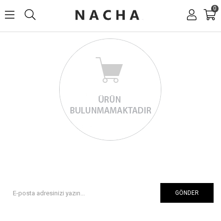
0
GÖNDER