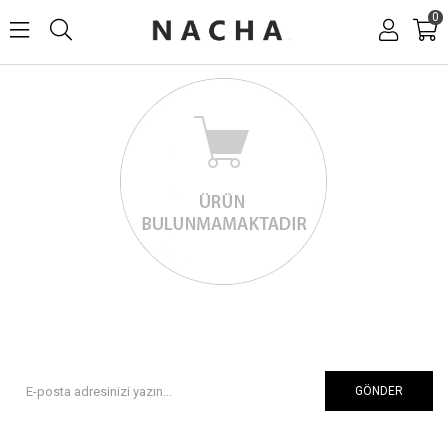
0
GÖNDER