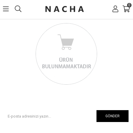
0
GÖNDER