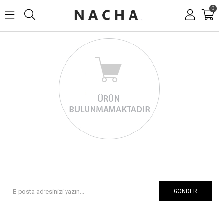
0
GÖNDER