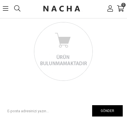
0
GÖNDER