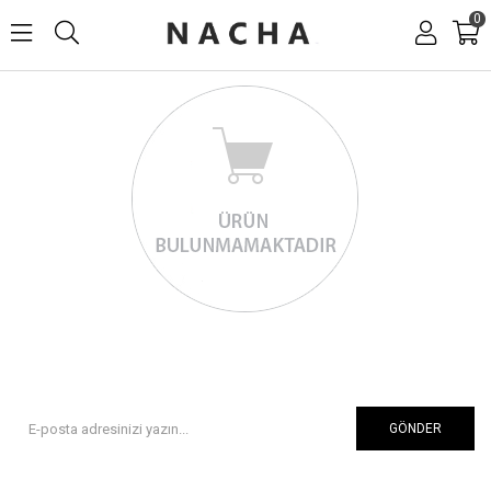
0
GÖNDER