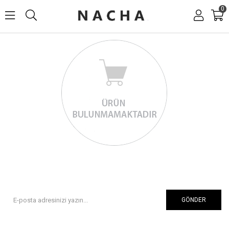
0
GÖNDER