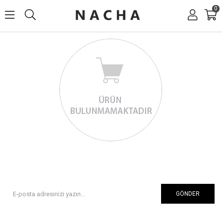
0
GÖNDER