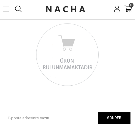
0
GÖNDER