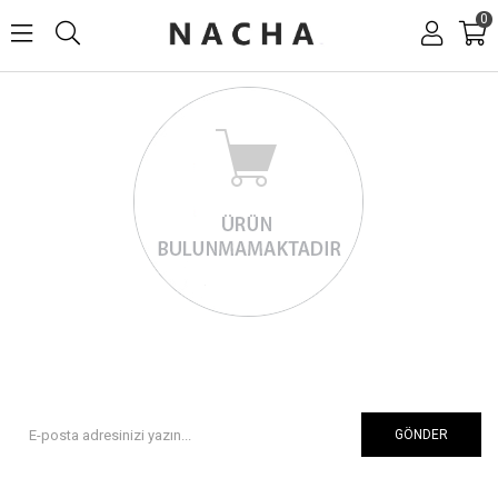
0
GÖNDER