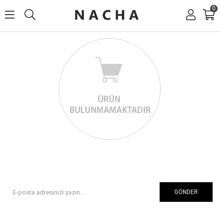
0
GÖNDER