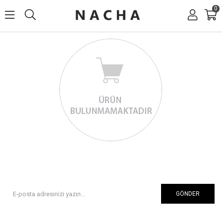
0
GÖNDER