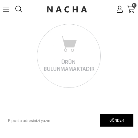
0
GÖNDER