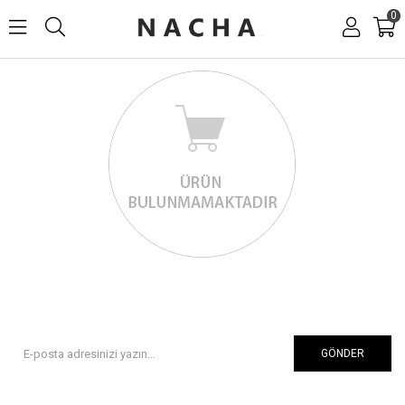
0
GÖNDER