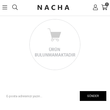
0
GÖNDER