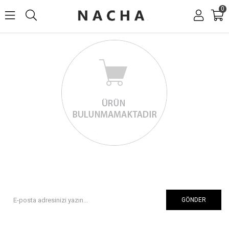
0
GÖNDER