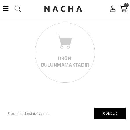
0
GÖNDER