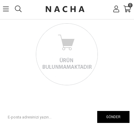
0
GÖNDER