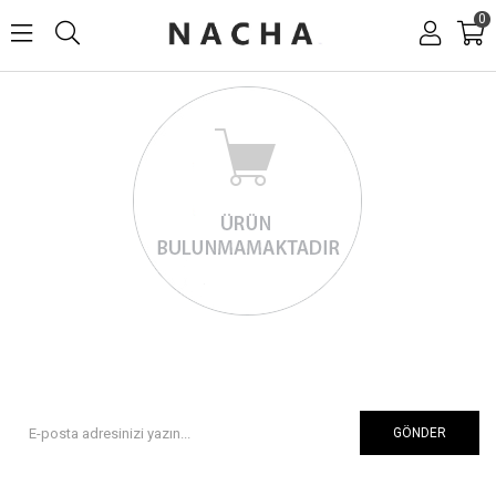
0
GÖNDER