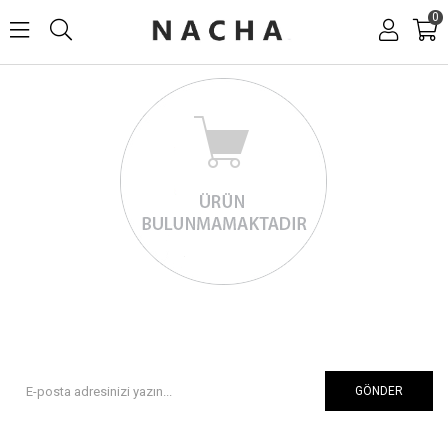
0
GÖNDER